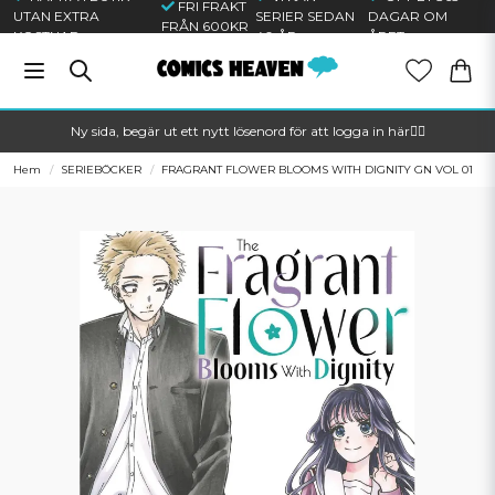
FRI FRAKT
UTAN EXTRA
SERIER SEDAN
DAGAR OM
FRÅN 600KR
KOSTNAD
40 ÅR
ÅRET
Ny sida, begär ut ett nytt lösenord för att logga in här🦸‍♂️
Hem
SERIEBÖCKER
FRAGRANT FLOWER BLOOMS WITH DIGNITY GN VOL 01