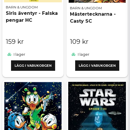
BARN & UNGDOM
BARN & UNGDOM
Siris äventyr - Falska
Mästertecknarna -
pengar HC
Casty SC
159 kr
109 kr
I lager
I lager
LÄGG I VARUKORGEN
LÄGG I VARUKORGEN