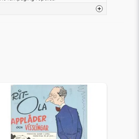
lska
cover
om House Children's Books
 Holub
el Rosado
 Obegagnat