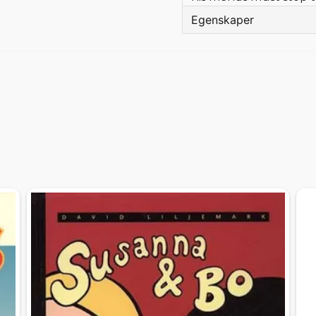
Egenskaper
Språk
Enge
Bandtyp
Hard
Förlag
Rand
Författare
Joan
Tecknare
Rafa
Sidor
144
Beg/Nytt
Nytt