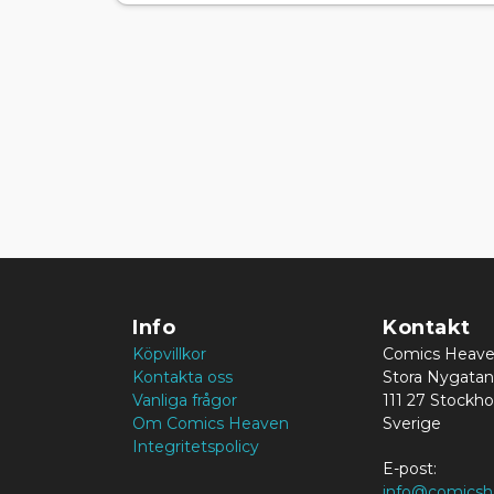
Info
Kontakt
Köpvillkor
Comics Heav
Kontakta oss
Stora Nygatan
Vanliga frågor
111 27 Stockh
Om Comics Heaven
Sverige
Integritetspolicy
E-post:
info@comicsh