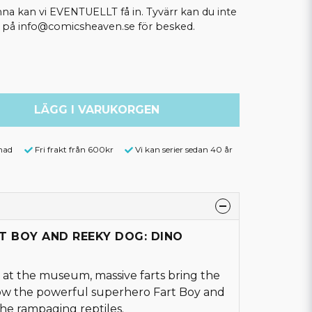
kan vi EVENTUELLT få in. Tyvärr kan du inte
ss på info@comicsheaven.se för besked.
LÄGG I VARUKORGEN
nad
Fri frakt från 600kr
Vi kan serier sedan 40 år
RT BOY AND REEKY DOG: DINO
 at the museum, massive farts bring the
! Now the powerful superhero Fart Boy and
the rampaging reptiles.