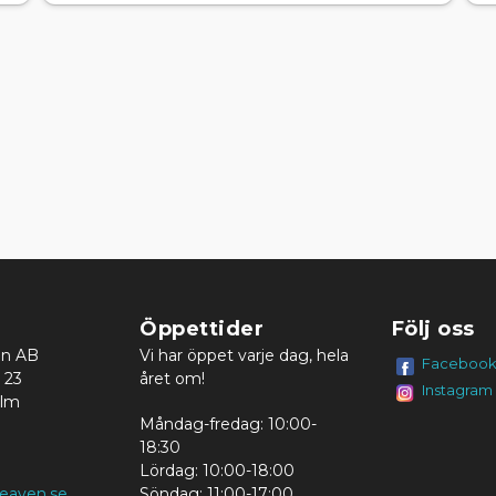
Öppettider
Följ oss
en AB
Vi har öppet varje dag, hela
Faceboo
 23
året om!
Instagram
olm
Måndag-fredag: 10:00-
18:30
Lördag: 10:00-18:00
eaven.se
Söndag: 11:00-17:00