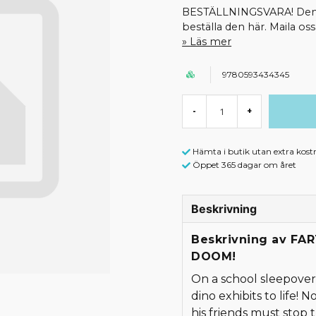
BESTÄLLNINGSVARA! Denna 
beställa den här. Maila o
Läs mer
9780593434345
-
+
Hämta i butik utan extra kost
Öppet 365 dagar om året
Beskrivning
Beskrivning av FA
DOOM!
On a school sleepover
dino exhibits to life
his friends must stop 