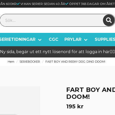
FRÅN 600KR
VI KAN SERIER SEDAN 40 ÅR
ÖPPET 365 DAGAR OM ÅRET
SERIETIDNINGAR
CGC
PRYLAR
SUPPLIE
Ny sida, begär ut ett nytt lösenord för att logga in här🦸‍♂️
Hem
SERIEBÖCKER
FART BOY AND REEKY DOG: DINO DOOM!
FART BOY AN
DOOM!
195 kr