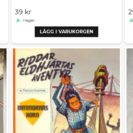
39 kr
2
I lager
LÄGG I VARUKORGEN