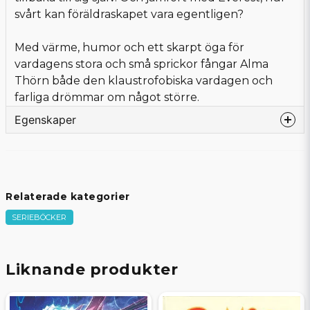
svårt kan föräldraskapet vara egentligen?
Med värme, humor och ett skarpt öga för
vardagens stora och små sprickor fångar Alma
Thörn både den klaustrofobiska vardagen och
farliga drömmar om något större.
Egenskaper
Språk
Svenska
Bandtyp
Softcover
Förlag
Ordfront
Relaterade kategorier
Författare
Thörn, Alma
SERIEBÖCKER
Tecknare
Thörn, Alma
Sidor
247
Beg/Nytt
Nytt Obegagnat
Liknande produkter