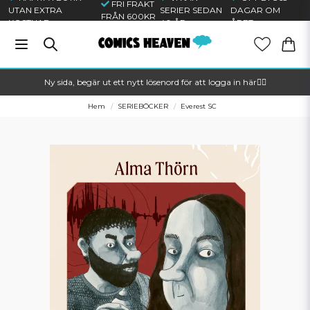
FRI FRAKT
UTAN EXTRA
SERIER SEDAN
DAGAR OM
FRÅN 600KR
KOSTNAD
40 ÅR
ÅRET
Ny sida, begär ut ett nytt lösenord för att logga in här🦸‍♂️
Hem
SERIEBÖCKER
Everest SC