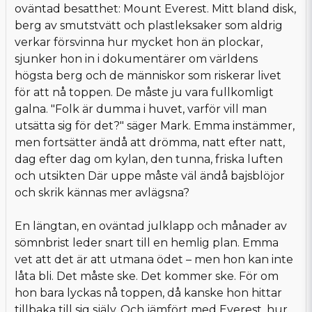
oväntad besatthet: Mount Everest. Mitt bland disk,
berg av smutstvätt och plastleksaker som aldrig
verkar försvinna hur mycket hon än plockar,
sjunker hon in i dokumentärer om världens
högsta berg och de människor som riskerar livet
för att nå toppen. De måste ju vara fullkomligt
galna. "Folk är dumma i huvet, varför vill man
utsätta sig för det?" säger Mark. Emma instämmer,
men fortsätter ändå att drömma, natt efter natt,
dag efter dag om kylan, den tunna, friska luften
och utsikten Där uppe måste väl ändå bajsblöjor
och skrik kännas mer avlägsna?
En längtan, en oväntad julklapp och månader av
sömnbrist leder snart till en hemlig plan. Emma
vet att det är att utmana ödet – men hon kan inte
låta bli. Det måste ske. Det kommer ske. För om
hon bara lyckas nå toppen, då kanske hon hittar
tillbaka till sig själv. Och jämfört med Everest, hur