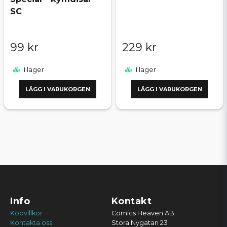
SC
99 kr
229 kr
I lager
I lager
LÄGG I VARUKORGEN
LÄGG I VARUKORGEN
Info
Kontakt
Köpvillkor
Comics Heaven AB
Kontakta oss
Stora Nygatan 23