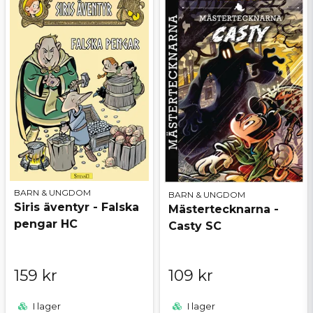
BARN & UNGDOM
BARN & UNGDOM
Siris äventyr - Falska
Mästertecknarna -
pengar HC
Casty SC
159 kr
109 kr
I lager
I lager