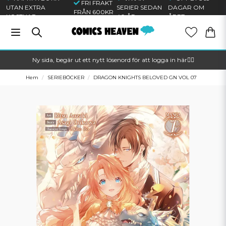
FRI FRAKT
UTAN EXTRA
SERIER SEDAN
DAGAR OM
FRÅN 600KR
KOSTNAD
40 ÅR
ÅRET
Ny sida, begär ut ett nytt lösenord för att logga in här🦸‍♂️
Hem
SERIEBÖCKER
DRAGON KNIGHTS BELOVED GN VOL 07