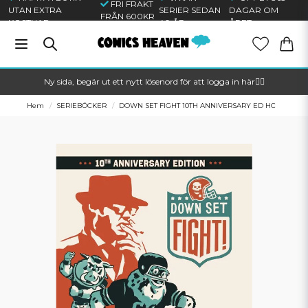
FRI FRAKT
UTAN EXTRA
SERIER SEDAN
DAGAR OM
FRÅN 600KR
KOSTNAD
40 ÅR
ÅRET
Ny sida, begär ut ett nytt lösenord för att logga in här🦸‍♂️
Hem
SERIEBÖCKER
DOWN SET FIGHT 10TH ANNIVERSARY ED HC