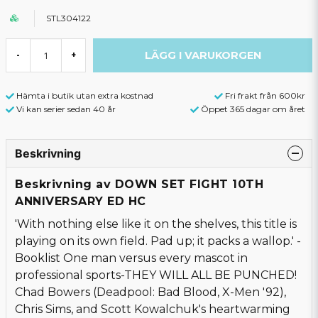
STL304122
LÄGG I VARUKORGEN
-
+
Hämta i butik utan extra kostnad
Fri frakt från 600kr
Vi kan serier sedan 40 år
Öppet 365 dagar om året
Beskrivning
Beskrivning av DOWN SET FIGHT 10TH
ANNIVERSARY ED HC
'With nothing else like it on the shelves, this title is
playing on its own field. Pad up; it packs a wallop.' -
Booklist One man versus every mascot in
professional sports-THEY WILL ALL BE PUNCHED!
Chad Bowers (Deadpool: Bad Blood, X-Men '92),
Chris Sims, and Scott Kowalchuk's heartwarming