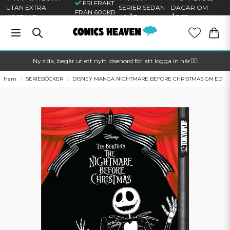
FRI FRAKT
UTAN EXTRA
SERIER SEDAN
DAGAR OM
FRÅN 600KR
KOSTNAD
40 ÅR
ÅRET
Ny sida, begär ut ett nytt lösenord för att logga in här🦸‍♂️
Hem
SERIEBÖCKER
DISNEY MANGA NIGHTMARE BEFORE CHRISTMAS GN ED