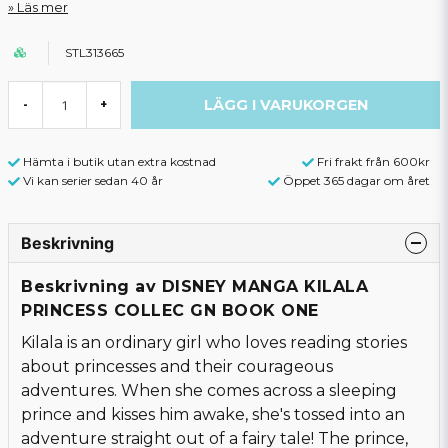
Läs mer
STL313665
LÄGG I VARUKORGEN
-
+
Hämta i butik utan extra kostnad
Fri frakt från 600kr
Vi kan serier sedan 40 år
Öppet 365 dagar om året
Beskrivning
Beskrivning av DISNEY MANGA KILALA
PRINCESS COLLEC GN BOOK ONE
Kilala is an ordinary girl who loves reading stories
about princesses and their courageous
adventures. When she comes across a sleeping
prince and kisses him awake, she's tossed into an
adventure straight out of a fairy tale! The prince,