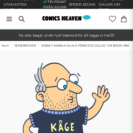
FRI FRAKT
UTAN EXTRA
SERIER SEDAN
DAGAR OM
FRÅN 600KR
KOSTNAD
40 ÅR
ÅRET
Ny sida, begär ut ett nytt lösenord för att logga in här🦸‍♂️
Hem
SERIEBÖCKER
DISNEY MANGA KILALA PRINCESS COLLEC GN BOOK ONE