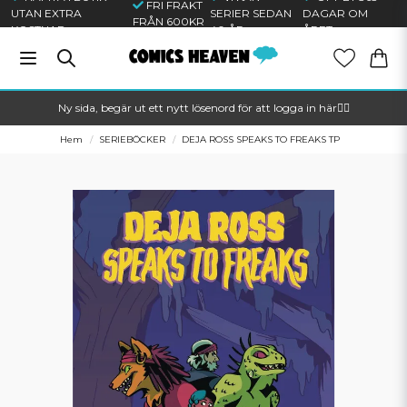
FRI FRAKT
UTAN EXTRA
SERIER SEDAN
DAGAR OM
FRÅN 600KR
KOSTNAD
40 ÅR
ÅRET
Ny sida, begär ut ett nytt lösenord för att logga in här🦸‍♂️
Hem
SERIEBÖCKER
DEJA ROSS SPEAKS TO FREAKS TP