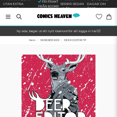
FRI FRAKT
UTAN EXTRA
SERIER SEDAN
DAGAR OM
FRÅN 600KR
KOSTNAD
40 ÅR
ÅRET
Ny sida, begär ut ett nytt lösenord för att logga in här🦸‍♂️
Hem
SERIEBÖCKER
DEER EDITOR TP