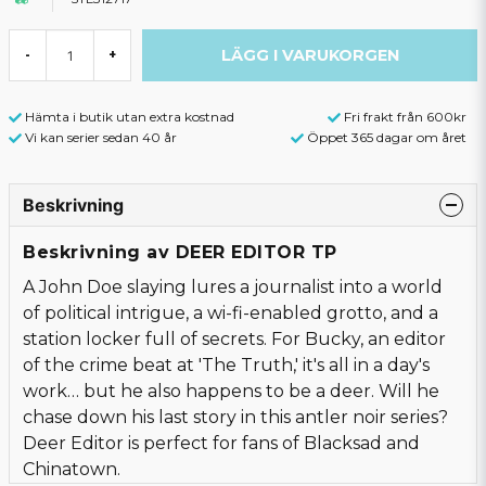
LÄGG I VARUKORGEN
-
+
Hämta i butik utan extra kostnad
Fri frakt från 600kr
Vi kan serier sedan 40 år
Öppet 365 dagar om året
Beskrivning
Beskrivning av DEER EDITOR TP
A John Doe slaying lures a journalist into a world
of political intrigue, a wi-fi-enabled grotto, and a
station locker full of secrets. For Bucky, an editor
of the crime beat at 'The Truth,' it's all in a day's
work… but he also happens to be a deer. Will he
chase down his last story in this antler noir series?
Deer Editor is perfect for fans of Blacksad and
Chinatown.