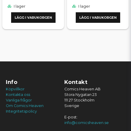
I lager
I lager
LÄGG I VARUKORGEN
LÄGG I VARUKORGEN
Info
Kontakt
Köpvillkor
Comics Heaven AB
Kontakta oss
Stora Nygatan 23
Vanliga frågor
111 27 Stockholm
Om Comics Heaven
Sverige
Integritetspolicy
E-post:
info@comicsheaven.se