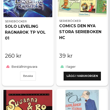
SERIEBÖCKER
SERIEBÖCKER
COMICS DEN NYA
SOLO LEVELING
STORA SERIEBOKEN
RAGNAROK TP VOL
HC
01
260 kr
39 kr
Beställningsvara
I lager
Bevaka
LÄGG I VARUKORGEN