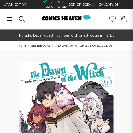
FRI FRAKT
UTAN EXTRA
SERIER SEDAN
DAGAR OM
FRÅN 600KR
KOSTNAD
40 ÅR
ÅRET
Ny sida, begär ut ett nytt lösenord för att logga in här🦸‍♂️
Hem
SERIEBÖCKER
DAWN OF WITCH SC NOVEL VOL 06