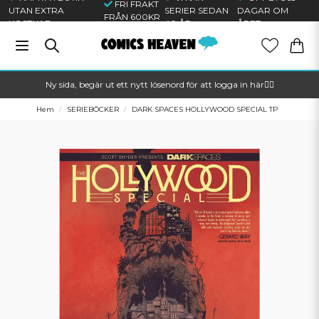
FRI FRAKT
UTAN EXTRA
SERIER SEDAN
DAGAR OM
FRÅN 600KR
KOSTNAD
40 ÅR
ÅRET
Ny sida, begär ut ett nytt lösenord för att logga in här🦸‍♂️
Hem
SERIEBÖCKER
DARK SPACES HOLLYWOOD SPECIAL TP