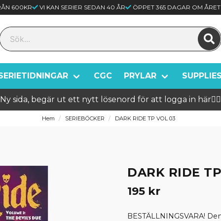
FRÅN 600KR
VI KAN SERIER SEDAN 40 ÅR
ÖPPET 365 DAGAR OM ÅRET
SERIETIDNINGAR
CGC
PRYLAR
SUPPLIE
Ny sida, begär ut ett nytt lösenord för att logga in här🦸‍♂️
Hem
SERIEBÖCKER
DARK RIDE TP VOL 03
DARK RIDE TP
195 kr
BESTÄLLNINGSVARA! Denna 