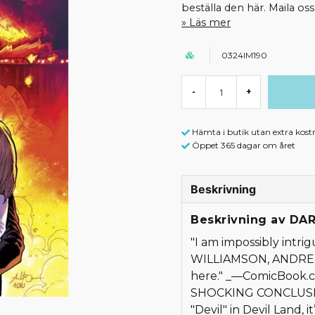
beställa den här. Maila o
Läs mer
0324IM190
-
+
Hämta i butik utan extra kost
Öppet 365 dagar om året
Beskrivning
Beskrivning av DA
"I am impossibly intr
WILLIAMSON, ANDREI 
here." _—ComicBook
SHOCKING CONCLUSIO
"Devil" in Devil Land, it