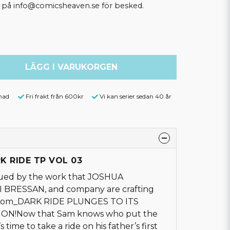
ss på info@comicsheaven.se för besked.
LÄGG I VARUKORGEN
nad
Fri frakt från 600kr
Vi kan serier sedan 40 år
RK RIDE TP VOL 03
igued by the work that JOSHUA
BRESSAN, and company are crafting
.com_DARK RIDE PLUNGES TO ITS
N!Now that Sam knows who put the
’s time to take a ride on his father’s first