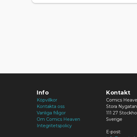
Info
Kontakt
Köpvillkor
Comics Heav
Kontakta oss
Stora Nygatan
Vanliga frågor
111 27 Stockh
Om Comics Heaven
Sverige
Integritetspolicy
E-post: