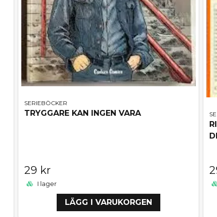
SERIEBÖCKER
TRYGGARE KAN INGEN VARA
S
R
D
29 kr
2
I lager
LÄGG I VARUKORGEN