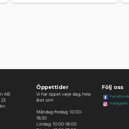
Öppettider
Följ oss
en AB
Vi har öppet varje dag, hela
Faceboo
 23
året om!
Instagram
olm
Måndag-fredag: 10:00-
18:30
Lördag: 10:00-18:00