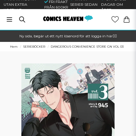
FRI FRAKT
UTAN EXTRA
SERIER SEDAN
DAGAR OM
FRÅN 600KR
KOSTNAD
40 ÅR
ÅRET
Ny sida, begär ut ett nytt lösenord för att logga in här🦸‍♂️
Hem
SERIEBÖCKER
DANGEROUS CONVENIENCE STORE GN VOL 03