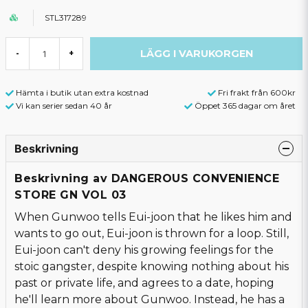
STL317289
LÄGG I VARUKORGEN
-
+
Hämta i butik utan extra kostnad
Fri frakt från 600kr
Vi kan serier sedan 40 år
Öppet 365 dagar om året
Beskrivning
Beskrivning av DANGEROUS CONVENIENCE
STORE GN VOL 03
When Gunwoo tells Eui-joon that he likes him and
wants to go out, Eui-joon is thrown for a loop. Still,
Eui-joon can't deny his growing feelings for the
stoic gangster, despite knowing nothing about his
past or private life, and agrees to a date, hoping
he'll learn more about Gunwoo. Instead, he has a