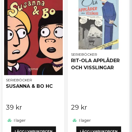
SERIEBÖCKER
RIT-OLA APPLÅDER
OCH VISSLINGAR
SERIEBÖCKER
SUSANNA & BO HC
39 kr
29 kr
I lager
I lager
LÄGG I VARUKORGEN
LÄGG I VARUKORGEN