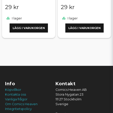
29 kr
29 kr
I lager
I lager
LÄGG I VARUKORGEN
LÄGG I VARUKORGEN
Info
Kontakt
Köpvillkor
Comics Heaven AB
Kontakta oss
Stora Nygatan 23
Vanliga frågor
111 27 Stockholm
Om Comics Heaven
Sverige
Integritetspolicy