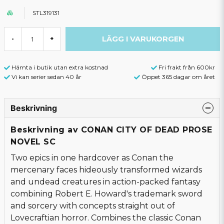
STL319131
LÄGG I VARUKORGEN
-
+
Hämta i butik utan extra kostnad
Fri frakt från 600kr
Vi kan serier sedan 40 år
Öppet 365 dagar om året
Beskrivning
Beskrivning av CONAN CITY OF DEAD PROSE
NOVEL SC
Two epics in one hardcover as Conan the
mercenary faces hideously transformed wizards
and undead creatures in action-packed fantasy
combining Robert E. Howard's trademark sword
and sorcery with concepts straight out of
Lovecraftian horror. Combines the classic Conan