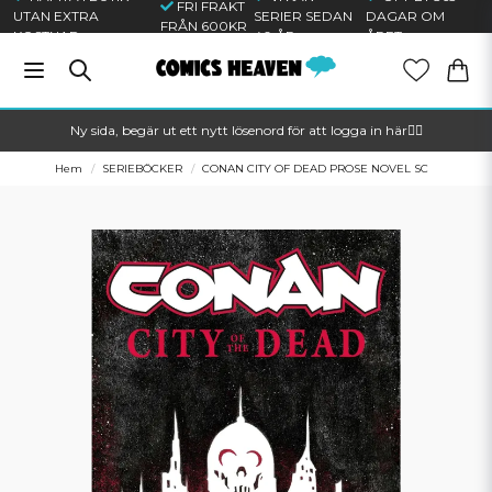
FRI FRAKT
UTAN EXTRA
SERIER SEDAN
DAGAR OM
FRÅN 600KR
KOSTNAD
40 ÅR
ÅRET
Ny sida, begär ut ett nytt lösenord för att logga in här🦸‍♂️
Hem
SERIEBÖCKER
CONAN CITY OF DEAD PROSE NOVEL SC