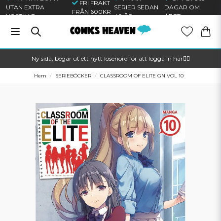
FRI FRAKT
UTAN EXTRA
SERIER SEDAN
DAGAR OM
FRÅN 600KR
KOSTNAD
40 ÅR
ÅRET
Ny sida, begär ut ett nytt lösenord för att logga in här🦸‍♂️
Hem
SERIEBÖCKER
CLASSROOM OF ELITE GN VOL 10