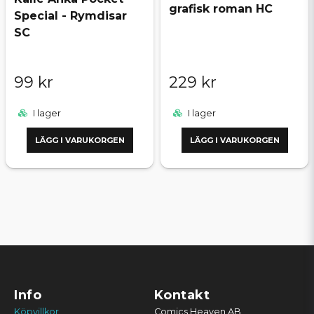
grafisk roman HC
Special - Rymdisar
SC
99 kr
229 kr
I lager
I lager
LÄGG I VARUKORGEN
LÄGG I VARUKORGEN
Info
Kontakt
Köpvillkor
Comics Heaven AB