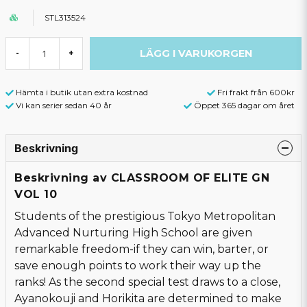
STL313524
LÄGG I VARUKORGEN
-
+
Hämta i butik utan extra kostnad
Fri frakt från 600kr
Vi kan serier sedan 40 år
Öppet 365 dagar om året
Beskrivning
Beskrivning av CLASSROOM OF ELITE GN
VOL 10
Students of the prestigious Tokyo Metropolitan
Advanced Nurturing High School are given
remarkable freedom-if they can win, barter, or
save enough points to work their way up the
ranks! As the second special test draws to a close,
Ayanokouji and Horikita are determined to make