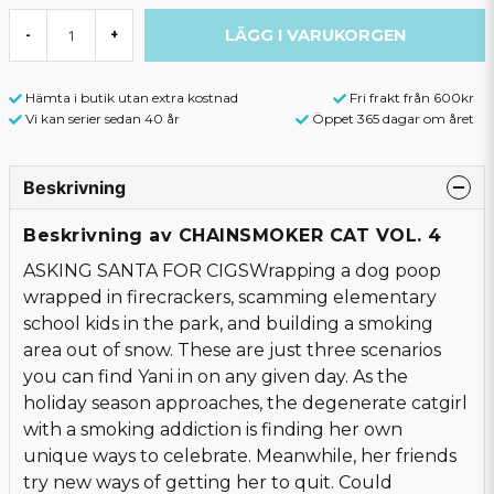
LÄGG I VARUKORGEN
-
+
Hämta i butik utan extra kostnad
Fri frakt från 600kr
Vi kan serier sedan 40 år
Öppet 365 dagar om året
Beskrivning
Beskrivning av CHAINSMOKER CAT VOL. 4
ASKING SANTA FOR CIGSWrapping a dog poop
wrapped in firecrackers, scamming elementary
school kids in the park, and building a smoking
area out of snow. These are just three scenarios
you can find Yani in on any given day. As the
holiday season approaches, the degenerate catgirl
with a smoking addiction is finding her own
unique ways to celebrate. Meanwhile, her friends
try new ways of getting her to quit. Could