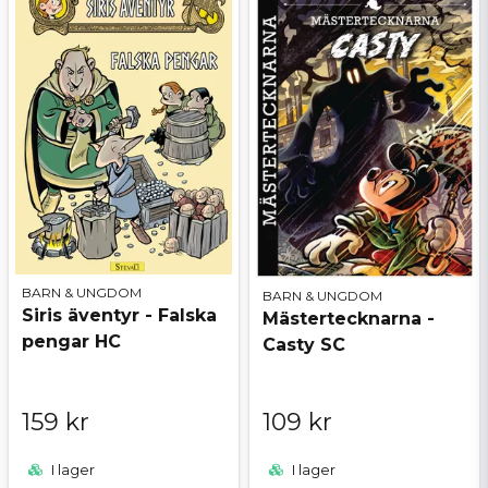
BARN & UNGDOM
BARN & UNGDOM
Siris äventyr - Falska
Mästertecknarna -
pengar HC
Casty SC
159 kr
109 kr
I lager
I lager