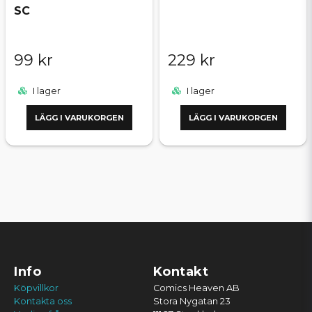
SC
99 kr
229 kr
I lager
I lager
LÄGG I VARUKORGEN
LÄGG I VARUKORGEN
Info
Kontakt
Köpvillkor
Comics Heaven AB
Kontakta oss
Stora Nygatan 23