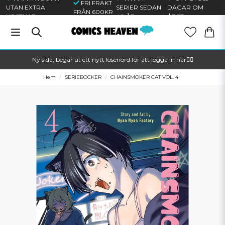
FRI FRAKT
UTAN EXTRA
SERIER SEDAN
DAGAR OM
FRÅN 600KR
KOSTNAD
40 ÅR
ÅRET
Ny sida, begär ut ett nytt lösenord för att logga in här🦸‍♂️
Hem
SERIEBÖCKER
CHAINSMOKER CAT VOL. 4