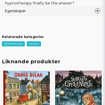
hypnotherapy finally be the answer?
Egenskaper
Språk
Engelska
Bandtyp
Softcover
Förlag
SEVEN SEAS ENTERTAINMENT
Relaterade kategorier
Författare
Nyan Nyan Factory
SERIEBÖCKER
MANGA
Sidor
184
Beg/Nytt
Nytt Obegagnat
Liknande produkter