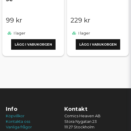
99 kr
229 kr
I lager
I lager
LÄGG I VARUKORGEN
LÄGG I VARUKORGEN
Info
Kontakt
Köpvillkor
Comics Heaven AB
Kontakta oss
Stora Nygatan 23
Vanliga frågor
111 27 Stockholm