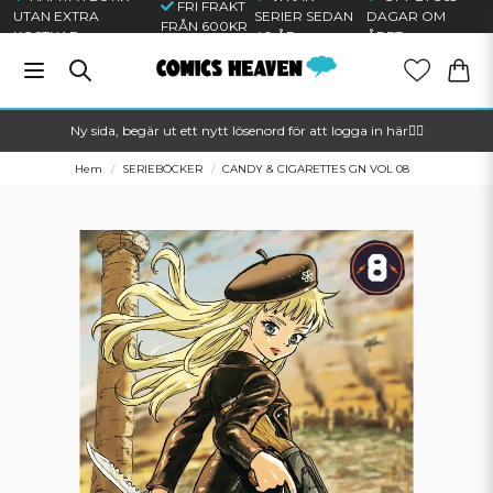
FRI FRAKT
UTAN EXTRA
SERIER SEDAN
DAGAR OM
FRÅN 600KR
KOSTNAD
40 ÅR
ÅRET
Ny sida, begär ut ett nytt lösenord för att logga in här🦸‍♂️
Hem
SERIEBÖCKER
CANDY & CIGARETTES GN VOL 08