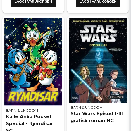
LÄGG I VARUKORGEN
LÄGG I VARUKORGEN
BARN & UNGDOM
BARN & UNGDOM
Star Wars Episod I-III
Kalle Anka Pocket
grafisk roman HC
Special - Rymdisar
SC