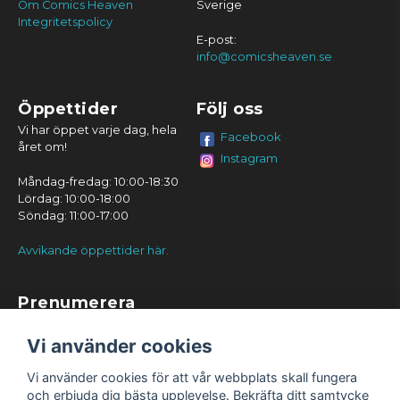
Om Comics Heaven
Sverige
Integritetspolicy
E-post:
info@comicsheaven.se
Öppettider
Följ oss
Vi har öppet varje dag, hela
Facebook
året om!
Instagram
Måndag-fredag: 10:00-18:30
Lördag: 10:00-18:00
Söndag: 11:00-17:00
Avvikande öppettider här.
Prenumerera
Prenumerera
Vi använder cookies
Vi använder cookies för att vår webbplats skall fungera
och erbjuda dig bästa upplevelse. Bekräfta ditt samtycke