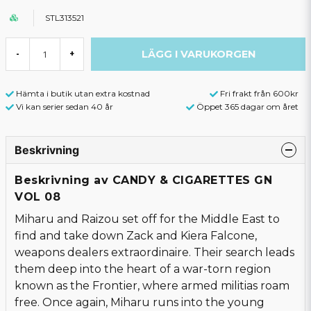
STL313521
LÄGG I VARUKORGEN
-
+
Hämta i butik utan extra kostnad
Fri frakt från 600kr
Vi kan serier sedan 40 år
Öppet 365 dagar om året
Beskrivning
Beskrivning av CANDY & CIGARETTES GN
VOL 08
Miharu and Raizou set off for the Middle East to
find and take down Zack and Kiera Falcone,
weapons dealers extraordinaire. Their search leads
them deep into the heart of a war-torn region
known as the Frontier, where armed militias roam
free. Once again, Miharu runs into the young