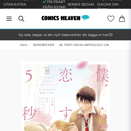
FRI FRAKT
UTAN EXTRA
SERIER SEDAN
DAGAR OM
FRÅN 600KR
KOSTNAD
40 ÅR
ÅRET
Ny sida, begär ut ett nytt lösenord för att logga in här🦸‍♂️
Hem
SERIEBÖCKER
BL FIRST CRUSH ANTHOLOGY GN