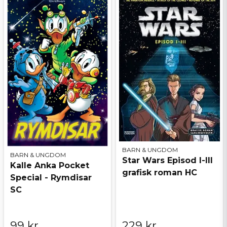
BARN & UNGDOM
BARN & UNGDOM
Star Wars Episod I-III
Kalle Anka Pocket
grafisk roman HC
Special - Rymdisar
SC
99 kr
229 kr