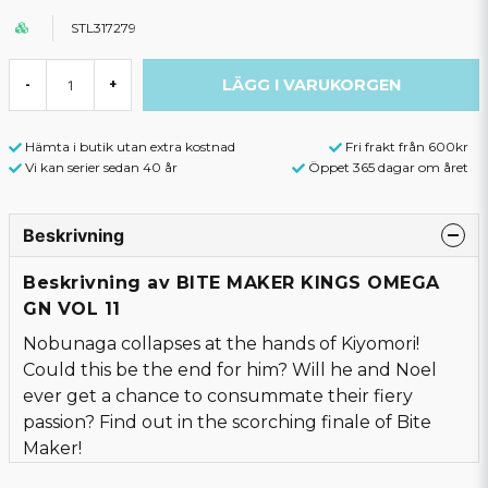
STL317279
LÄGG I VARUKORGEN
-
+
Hämta i butik utan extra kostnad
Fri frakt från 600kr
Vi kan serier sedan 40 år
Öppet 365 dagar om året
Beskrivning
Beskrivning av BITE MAKER KINGS OMEGA
GN VOL 11
Nobunaga collapses at the hands of Kiyomori!
Could this be the end for him? Will he and Noel
ever get a chance to consummate their fiery
passion? Find out in the scorching finale of Bite
Maker!