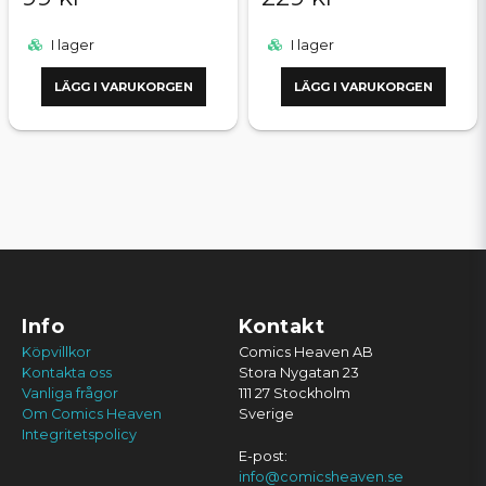
I lager
I lager
LÄGG I VARUKORGEN
LÄGG I VARUKORGEN
Info
Kontakt
Köpvillkor
Comics Heaven AB
Kontakta oss
Stora Nygatan 23
Vanliga frågor
111 27 Stockholm
Om Comics Heaven
Sverige
Integritetspolicy
E-post:
info@comicsheaven.se