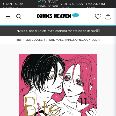
FRI FRAKT
UTAN EXTRA
SERIER SEDAN
DAGAR OM
FRÅN 600KR
KOSTNAD
40 ÅR
ÅRET
Ny sida, begär ut ett nytt lösenord för att logga in här🦸‍♂️
Hem
SERIEBÖCKER
BITE MAKER KINGS OMEGA GN VOL 11