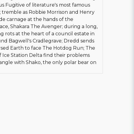
Fugitive of literature's most famous
t; tremble as Robbie Morrison and Henry
ide carnage at the hands of the
race, Shakara The Avenger; during a long,
rots at the heart of a council estate in
d Bagwell's Cradlegrave; Dredd sends
ursed Earth to face The Hotdog Run; The
Ice Station Delta find their problems
ngle with Shako, the only polar bear on