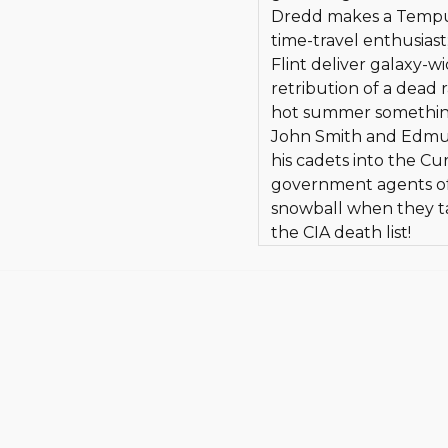
Dredd makes a Tempus 
time-travel enthusias
Flint deliver galaxy-w
retribution of a dead 
hot summer something 
John Smith and Edmun
his cadets into the C
government agents of 
snowball when they ta
the CIA death list!