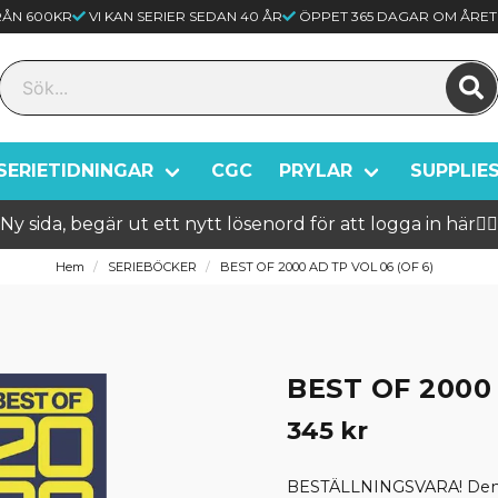
FRÅN 600KR
VI KAN SERIER SEDAN 40 ÅR
ÖPPET 365 DAGAR OM ÅRET
SERIETIDNINGAR
CGC
PRYLAR
SUPPLIE
Ny sida, begär ut ett nytt lösenord för att logga in här🦸‍♂️
Hem
SERIEBÖCKER
BEST OF 2000 AD TP VOL 06 (OF 6)
BEST OF 2000 
345 kr
BESTÄLLNINGSVARA! Denna 