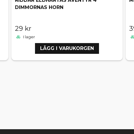
RIDDAR ELDHÄRTAS ÄVENTYR 4
M
DIMMORNAS HORN
29 kr
3
I lager
LÄGG I VARUKORGEN