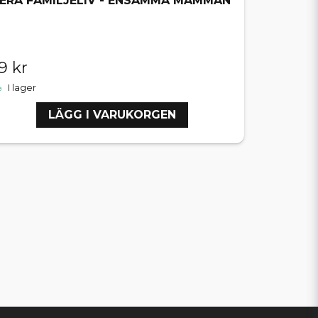
ERA FAMILJELIV - ENSAMMA MAMMAN
9 kr
I lager
LÄGG I VARUKORGEN