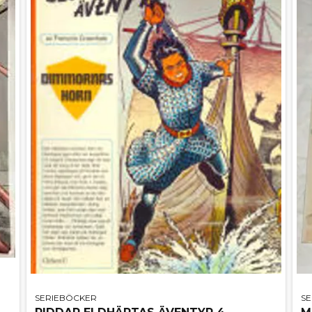
SERIEBÖCKER
S