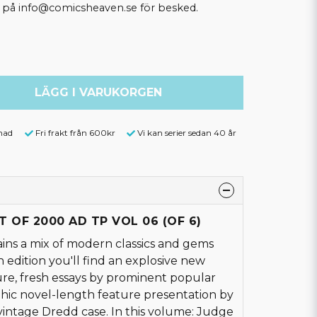
ss på info@comicsheaven.se för besked.
LÄGG I VARUKORGEN
nad
Fri frakt från 600kr
Vi kan serier sedan 40 år
T OF 2000 AD TP VOL 06 (OF 6)
ins a mix of modern classics and gems
h edition you'll find an explosive new
e, fresh essays by prominent popular
aphic novel-length feature presentation by
vintage Dredd case. In this volume: Judge