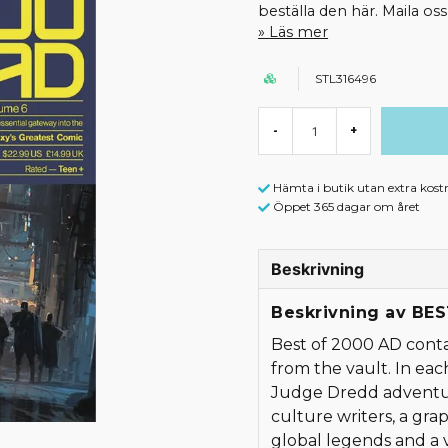
beställa den här. Maila o
Läs mer
STL316496
-
+
Hämta i butik utan extra kost
Öppet 365 dagar om året
Beskrivning
Beskrivning av BES
Best of 2000 AD conta
from the vault. In eac
Judge Dredd adventur
culture writers, a gr
global legends and a 