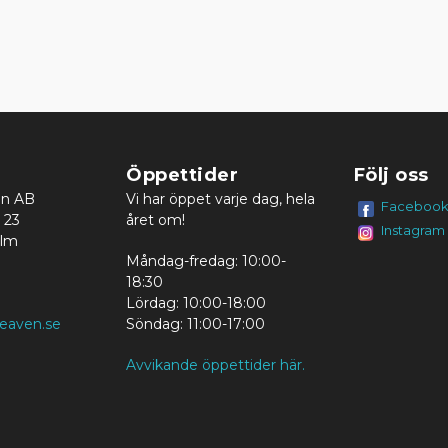
Öppettider
Följ oss
en AB
Vi har öppet varje dag, hela
Faceboo
 23
året om!
Instagram
olm
Måndag-fredag: 10:00-
18:30
Lördag: 10:00-18:00
eaven.se
Söndag: 11:00-17:00
Avvikande öppettider här.