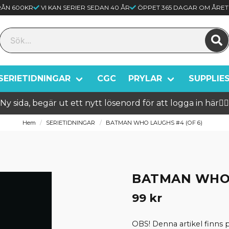
FRÅN 600KR
VI KAN SERIER SEDAN 40 ÅR
ÖPPET 365 DAGAR OM ÅRET
SERIETIDNINGAR
CGC
PRYLAR
SUPPLIE
Ny sida, begär ut ett nytt lösenord för att logga in här🦸‍♂️
Hem
SERIETIDNINGAR
BATMAN WHO LAUGHS #4 (OF 6)
BATMAN WHO 
99 kr
OBS! Denna artikel finns p