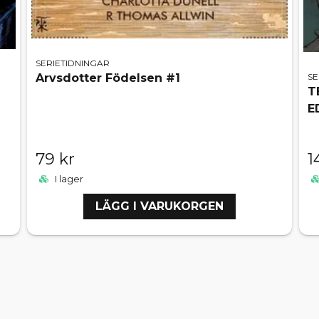
SERIETIDNINGAR
SE
Arvsdotter Födelsen #1
T
E
79 kr
1
I lager
LÄGG I VARUKORGEN