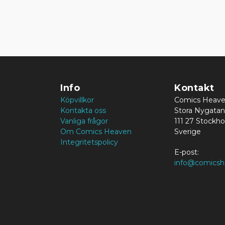
Info
Kontakt
Köpvillkor
Comics Heav
Kontakta oss
Stora Nygatan
Vanliga frågor
111 27 Stockh
Om Comics Heaven
Sverige
Integritetspolicy
E-post:
info@comicsh