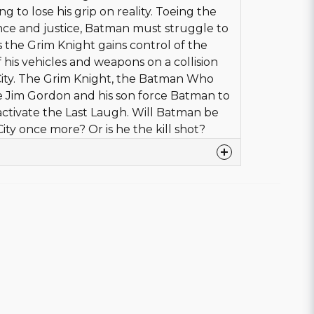
g to lose his grip on reality. Toeing the
ce and justice, Batman must struggle to
 the Grim Knight gains control of the
f his vehicles and weapons on a collision
ity. The Grim Knight, the Batman Who
ke Jim Gordon and his son force Batman to
activate the Last Laugh. Will Batman be
ity once more? Or is he the kill shot?
Engelska
DC COMICS
Snyder, Scott
Ock,
Ock,
Nytt Obegagnat