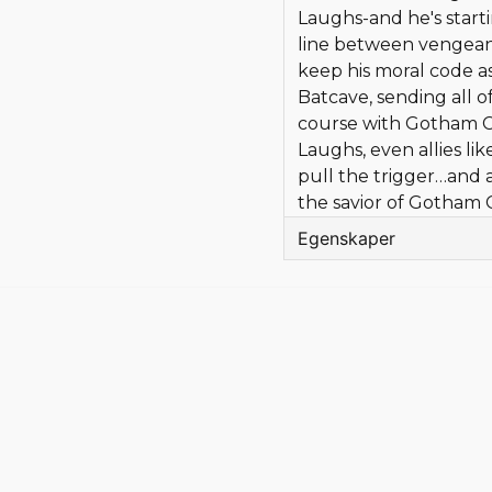
Laughs-and he's startin
line between vengean
keep his moral code as
Batcave, sending all o
course with Gotham C
Laughs, even allies li
pull the trigger…and 
the savior of Gotham C
Egenskaper
Språk
Förlag
Författare
Tecknare
Omslagstecknare
Beg/Nytt