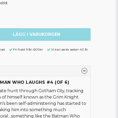
stid.
LÄGG I VARUKORGEN
nad
Fri frakt från 600kr
Vi kan serier sedan 40 år
ATMAN WHO LAUGHS #4 (OF 6)
ate hunt through Gotham City, tracking
 of himself known as the Grim Knight.
s been self-administering has started to
making him into something much
moral…something like the Batman Who