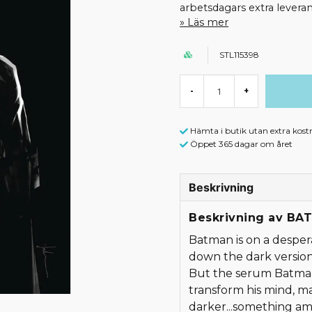
arbetsdagars extra leveran
Läs mer
STL115398
-
+
Hämta i butik utan extra kost
Öppet 365 dagar om året
Beskrivning
Beskrivning av B
Batman is on a desper
down the dark version
But the serum Batman'
transform his mind, 
darker...something a