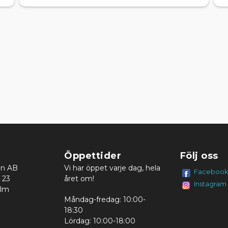
Öppettider
Följ oss
en AB
Vi har öppet varje dag, hela
Faceboo
 23
året om!
Instagram
olm
Måndag-fredag: 10:00-
18:30
Lördag: 10:00-18:00