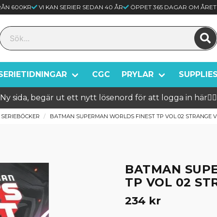
FRÅN 600KR
VI KAN SERIER SEDAN 40 ÅR
ÖPPET 365 DAGAR OM ÅRET
SERIETIDNINGAR
CGC
PRYLAR
SUPPLIE
Ny sida, begär ut ett nytt lösenord för att logga in här🦸‍♂️
SERIEBÖCKER
BATMAN SUPERMAN WORLDS FINEST TP VOL 02 STRANGE V
BATMAN SUP
TP VOL 02 ST
234 kr