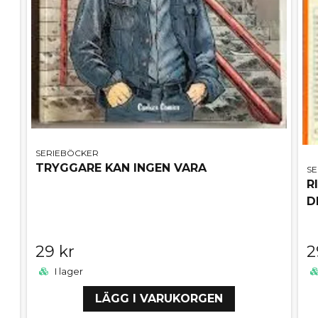
SERIEBÖCKER
TRYGGARE KAN INGEN VARA
S
R
D
29 kr
2
I lager
LÄGG I VARUKORGEN