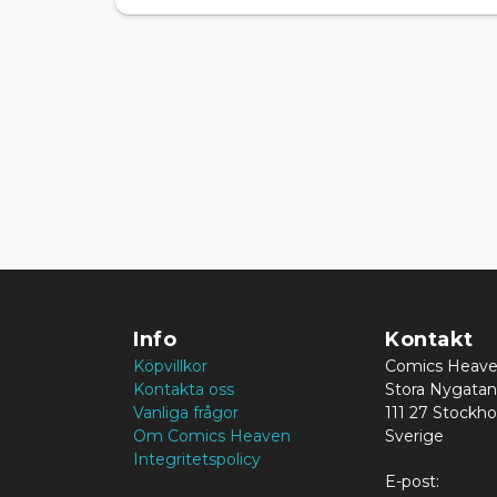
Info
Kontakt
Köpvillkor
Comics Heav
Kontakta oss
Stora Nygatan
Vanliga frågor
111 27 Stockh
Om Comics Heaven
Sverige
Integritetspolicy
E-post: