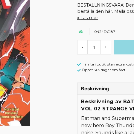
BESTÄLLNINGSVARA! Denna 
beställa den här. Maila o
Läs mer
0424DC187
-
+
Hämta i butik utan extra kost
Öppet 365 dagar om året
Beskrivning
Beskrivning av B
VOL 02 STRANGE V
Batman and Superman 
new hero Boy Thunder.
noise. Sounds like a la