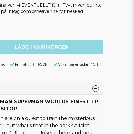
kan vi EVENTUELLT få in. Tyvärr kan du inte
ss på info@comicsheaven.se för besked.
LÄGG I VARUKORGEN
nad
Fri frakt från 600kr
Vi kan serier sedan 40 år
ATMAN SUPERMAN WORLDS FINEST TP
ISITOR
are on a quest to train the mysterious
..but what's that in the dark? A faint
ugh? Uh-oh...the Joker is here, and he's