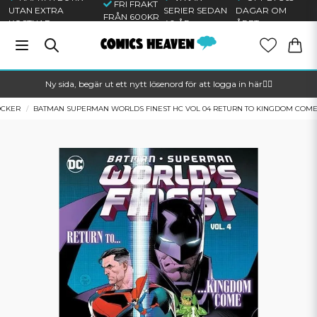
FRI FRAKT
UTAN EXTRA
SERIER SEDAN
DAGAR OM
FRÅN 600KR
KOSTNAD
40 ÅR
ÅRET
Ny sida, begär ut ett nytt lösenord för att logga in här🦸‍♂️
ÖCKER
BATMAN SUPERMAN WORLDS FINEST HC VOL 04 RETURN TO KINGDOM COM