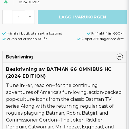
0524DC203
LÄGG I VARUKORGEN
-
+
Hämta i butik utan extra kostnad
Fri frakt från 600kr
Vi kan serier sedan 40 år
Öppet 365 dagar om året
Beskrivning
Beskrivning av BATMAN 66 OMNIBUS HC
(2024 EDITION)
Tune in--er, read on--for the continuing
adventures of America's fun-loving, action-packed
pop-culture icons from the classic Batman TV
series! Along with the returning regular cast of
rogues plaguing Batman, Robin, Batgirl, and
Commissioner Gordon--The Joker, Riddler,
Penguin, Catwoman, Mr. Freeze, Egghead, and