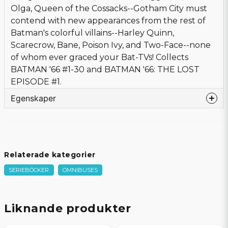
Olga, Queen of the Cossacks--Gotham City must
contend with new appearances from the rest of
Batman's colorful villains--Harley Quinn,
Scarecrow, Bane, Poison Ivy, and Two-Face--none
of whom ever graced your Bat-TVs! Collects
BATMAN '66 #1-30 and BATMAN '66: THE LOST
EPISODE #1.
Egenskaper
Språk
Engelska
Bandtyp
Hardcover
Förlag
DC COMICS
Relaterade kategorier
Författare
Jeff Parker, Various
SERIEBÖCKER
OMNIBUSES
Tecknare
Jonathan Case, Michael Allred,
Various
Omslagstecknare
Martin Ansin
Liknande produkter
Sidor
928
Beg/Nytt
Nytt Obegagnat