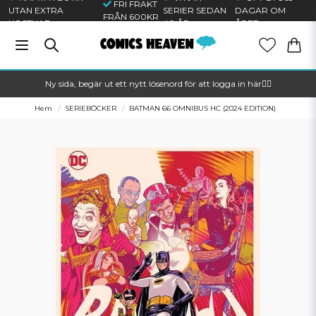
FRI FRAKT
UTAN EXTRA
SERIER SEDAN
DAGAR OM
FRÅN 600KR
KOSTNAD
40 ÅR
ÅRET
Ny sida, begär ut ett nytt lösenord för att logga in här🦸‍♂️
Hem
SERIEBÖCKER
BATMAN 66 OMNIBUS HC (2024 EDITION)