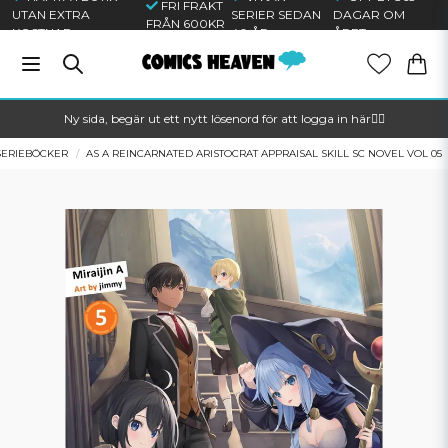
FRI FRAKT
UTAN EXTRA
SERIER SEDAN
DAGAR OM
FRÅN 600KR
KOSTNAD
40 ÅR
ÅRET
Ny sida, begär ut ett nytt lösenord för att logga in här🦸‍♂️
SERIEBÖCKER
AS A REINCARNATED ARISTOCRAT APPRAISAL SKILL SC NOVEL VOL 05