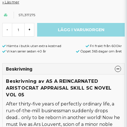
Läs mer
STL317275
LÄGG I VARUKORGEN
-
+
Hämta i butik utan extra kostnad
Fri frakt från 600kr
Vi kan serier sedan 40 år
Öppet 365 dagar om året
Beskrivning
Beskrivning av AS A REINCARNATED
ARISTOCRAT APPRAISAL SKILL SC NOVEL
VOL 05
After thirty-five years of perfectly ordinary life, a
run-of-the-mill businessman suddenly drops
dead... only to be reborn in another world! Now he
must live as Ars Louvent, scion of a minor noble