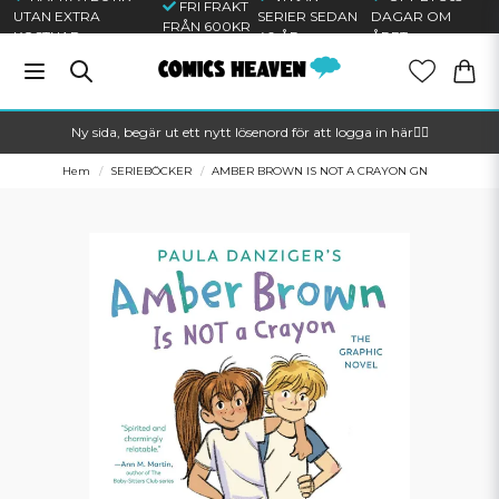
FRI FRAKT
UTAN EXTRA
SERIER SEDAN
DAGAR OM
FRÅN 600KR
KOSTNAD
40 ÅR
ÅRET
Ny sida, begär ut ett nytt lösenord för att logga in här🦸‍♂️
Hem
SERIEBÖCKER
AMBER BROWN IS NOT A CRAYON GN