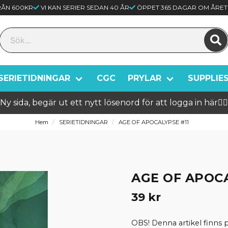
FRÅN 600KR
VI KAN SERIER SEDAN 40 ÅR
ÖPPET 365 DAGAR OM ÅRET
SERIETIDNINGAR
CGC
PRYLAR
SUPPLIE
Ny sida, begär ut ett nytt lösenord för att logga in här🦸‍♂️
Hem
SERIETIDNINGAR
AGE OF APOCALYPSE #11
AGE OF APOCA
39 kr
OBS! Denna artikel finns p