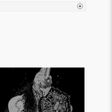
Engelska
Marvel
Nytt Obegagnat