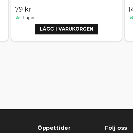
79 kr
1
I lager
LÄGG I VARUKORGEN
Öppettider
Följ oss