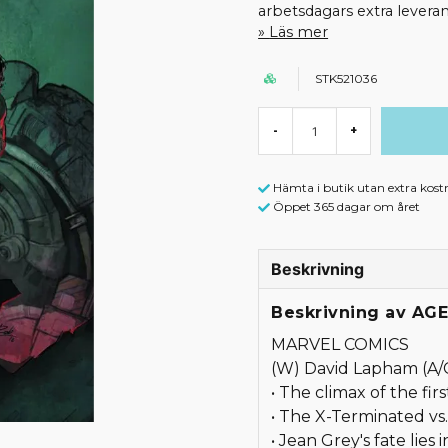
arbetsdagars extra leveran
Läs mer
STK521036
-
+
Hämta i butik utan extra kost
Öppet 365 dagar om året
Beskrivning
Beskrivning av AG
MARVEL COMICS
(W) David Lapham (A/
• The climax of the f
• The X-Terminated vs
• Jean Grey's fate lies 