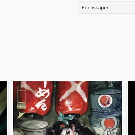
Egenskaper
Språk
Förlag
Beg/Nytt