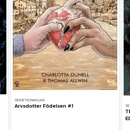
SERIETIDNINGAR
SE
Arvsdotter Födelsen #1
T
E