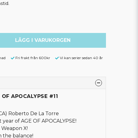
stid.
LÄGG I VARUKORGEN
nad
Fri frakt från 600kr
Vi kan serier sedan 40 år
E OF APOCALYPSE #11
CA) Roberto De La Torre
irst year of AGE OF APOCALYPSE!
. Weapon X!
in the balance!