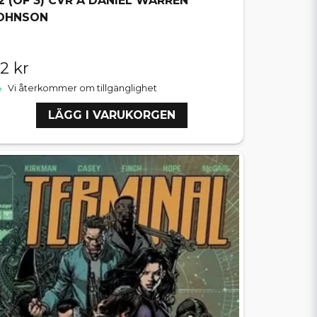
2 (OF 3) CVR A DANIEL WARREN
OHNSON
12 kr
Vi återkommer om tillgänglighet
LÄGG I VARUKORGEN