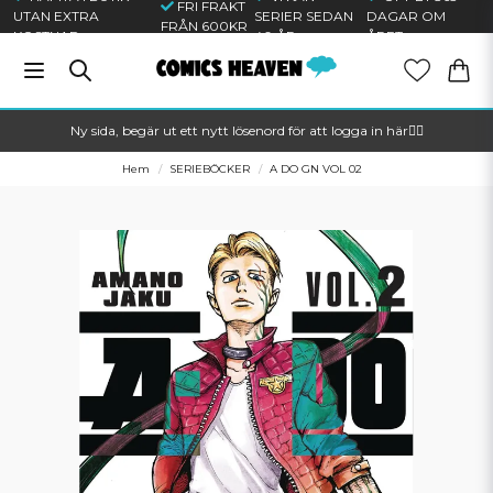
FRI FRAKT
UTAN EXTRA
SERIER SEDAN
DAGAR OM
FRÅN 600KR
KOSTNAD
40 ÅR
ÅRET
Ny sida, begär ut ett nytt lösenord för att logga in här🦸‍♂️
Hem
SERIEBÖCKER
A DO GN VOL 02